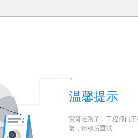
温馨提示
宝哥迷路了，工程师们正
复，请稍后重试。